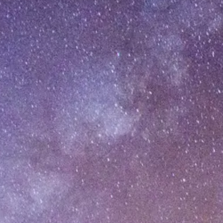
[%category%]
To Top