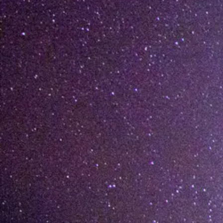
[%list_end%]
[%article%]