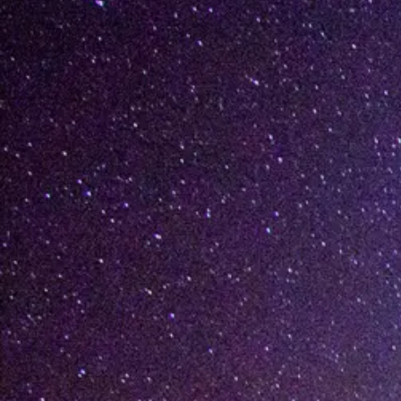
[%lead%]
[%list_start%]