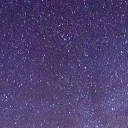
[%article_date_notime_wa%]