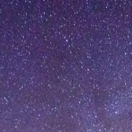
[%article_date_notime_wa%]