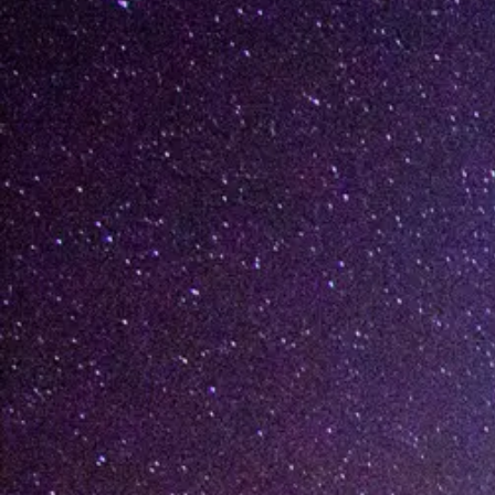
[%lead%]
[%list_start%]