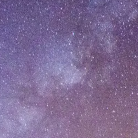
[%category%]
To Top