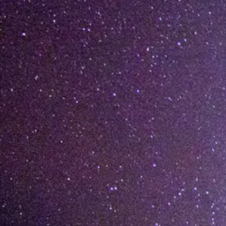
[%list_end%]
[%article%]