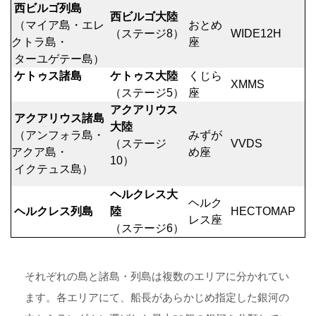
西ビルゴ列島
西ビルゴ大陸
（マイア島・エレ
おとめ
（ステージ8）
WIDE12H
クトラ島・
座
ターユゲテー島）
ケトゥス諸島
ケトゥス大陸
くじら
XMMS
（ステージ5）
座
アクアリウス
アクアリウス諸島
大陸
（アンフォラ島・
みずが
（ステージ
VVDS
アクア島・
め座
10）
イクテュス島）
ヘルクレス大
ヘルク
ヘルクレス列島
陸
HECTOMAP
レス座
（ステージ6）
それぞれの島と諸島・列島は複数のエリアに分かれてい
ます。各エリアにて、船長があらかじめ指定した銀河の