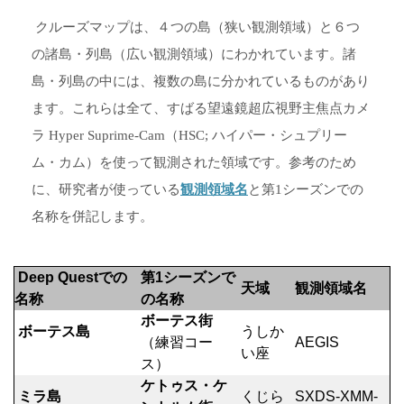
クルーズマップは、４つの島（狭い観測領域）と６つ
の諸島・列島（広い観測領域）にわかれています。諸
島・列島の中には、複数の島に分かれているものがあり
ます。これらは全て、すばる望遠鏡超広視野主焦点カメ
ラ Hyper Suprime-Cam（HSC; ハイパー・シュプリー
ム・カム）を使って観測された領域です。参考のため
に、研究者が使っている
観測領域名
と第1シーズンでの
名称を併記します。
Deep Questでの
第1シーズンで
天域
観測領域名
名称
の名称
ボーテス街
ボーテス島
うしか
（練習コー
AEGIS
い座
ス）
ケトゥス・ケ
ミラ島
くじら
SXDS-XMM-