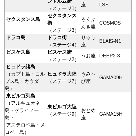
ントルム街
座
LSS
（ステージ1）
セクスタンス
セクスタンス島
ろくぶ
街
COSMOS
んぎ座
（ステージ3）
ドラコ島
ドラコ街
りゅう
ELAIS-N1
（ステージ4）
座
ピスケス島
ピスケス街
うお座
DEEP2-3
（ステージ2）
ヒュドラ諸島
（カプト島・コル
ヒュドラ大陸
うみへ
GAMA09H
プス島・カウダ
（ステージ7）
び座
島）
東ビルゴ列島
（アルキュオネ
東ビルゴ大陸
島・ケライノー
おとめ
（ステージ9）
GAMA15H
島・
座
アステロペ島・メ
ロペー島）